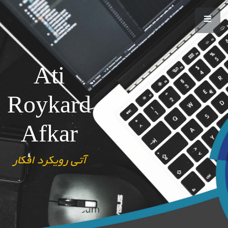
Ati
Roykard
Afkar
آتی رویکرد افکار