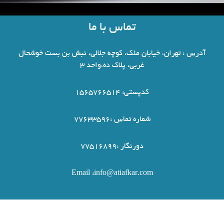
تماس با ما
آدرس : تهران، خیابان ملک، کوچه جلالی، نبش بن بست خوشحال
غربی، پلاک ده،واحد 3
کدپستی: 1565766514
شماره تماس :77633596
دورنگار :77516899
Email :info@atiafkar.com